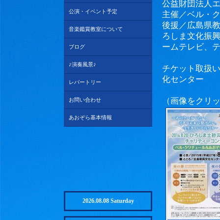
公益財団法人
公演・イベント予定
主催／ベル・
後援／広島県
音楽鑑賞教室について
ろしま文化振
ームテレビ、テレ
ブログ
♪演奏風景♪
チケット取扱
化センター
レパートリー
（画像をクリ
お問い合わせ
あおぞら基本情報
2026.08.08 Saturday